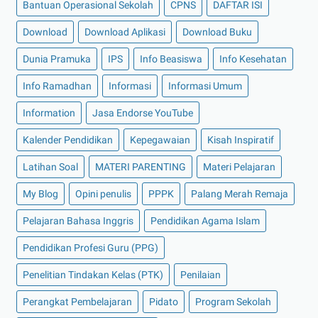
Bantuan Operasional Sekolah
CPNS
DAFTAR ISI
Download
Download Aplikasi
Download Buku
Dunia Pramuka
IPS
Info Beasiswa
Info Kesehatan
Info Ramadhan
Informasi
Informasi Umum
Information
Jasa Endorse YouTube
Kalender Pendidikan
Kepegawaian
Kisah Inspiratif
Latihan Soal
MATERI PARENTING
Materi Pelajaran
My Blog
Opini penulis
PPPK
Palang Merah Remaja
Pelajaran Bahasa Inggris
Pendidikan Agama Islam
Pendidikan Profesi Guru (PPG)
Penelitian Tindakan Kelas (PTK)
Penilaian
Perangkat Pembelajaran
Pidato
Program Sekolah