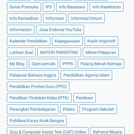
Dunia Pramuka
IPS
Info Beasiswa
Info Kesehatan
Info Ramadhan
Informasi
Informasi Umum
Information
Jasa Endorse YouTube
Kalender Pendidikan
Kepegawaian
Kisah Inspiratif
Latihan Soal
MATERI PARENTING
Materi Pelajaran
My Blog
Opini penulis
PPPK
Palang Merah Remaja
Pelajaran Bahasa Inggris
Pendidikan Agama Islam
Pendidikan Profesi Guru (PPG)
Penelitian Tindakan Kelas (PTK)
Penilaian
Perangkat Pembelajaran
Pidato
Program Sekolah
Publikasi Karya Anak Bangsa
Quiz & Computer Assist Test (CAT) Online
Refrensi Wisata