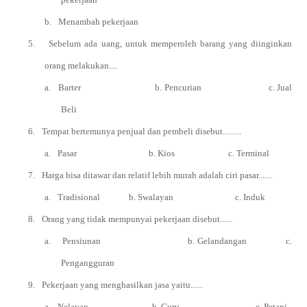
b.
Menambah pekerjaan
5.
Sebelum ada uang, untuk memperoleh barang yang diinginkan
orang melakukan....
a.
Barter b. Pencurian c. Jual
Beli
6.
Tempat bertemunya penjual dan pembeli disebut.........
a.
Pasar b. Kios c. Terminal
7.
Harga bisa ditawar dan relatif lebih murah adalah ciri pasar.......
a.
Tradisional b. Swalayan c. Induk
8.
Orang yang tidak mempunyai pekerjaan disebut......
a.
Pensiunan b. Gelandangan c.
Pengangguran
9.
Pekerjaan yang menghasilkan jasa yaitu......
a.
Nelayan b. Guru c. Petani