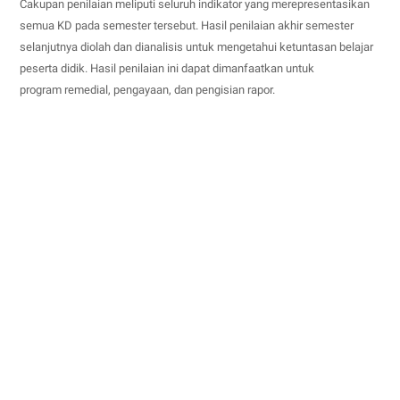
Cakupan penilaian meliputi seluruh indikator yang merepresentasikan
semua KD pada semester tersebut. Hasil penilaian akhir semester
selanjutnya diolah dan dianalisis untuk menge­tahui ketuntasan belajar
peserta didik. Hasil penilaian ini dapat dimanfaatkan untuk
program remedial, pengayaan, dan pengisian rapor.