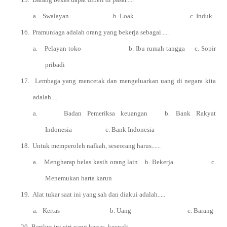
a.
Swalayan b. Loak c. Induk
16.
Pramuniaga adalah orang yang bekerja sebagai.....
a.
Pelayan toko b. Ibu rumah tangga c. Sopir
pribadi
17.
Lembaga yang mencetak dan mengeluarkan uang di negara kita
adalah....
a.
Badan Pemeriksa keuangan b. Bank Rakyat
Indonesia c. Bank Indonesia
18.
Untuk memperoleh nafkah, seseorang harus......
a.
Mengharap belas kasih orang lain b. Bekerja c.
Menemukan harta karun
19.
Alat tukar saat ini yang sah dan diakui adalah.....
a.
Kertas b. Uang c. Barang
20.
Berikut ini ciri uang kertas, kecuali.....