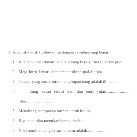
I.
Isilah titik – titik dibawah ini dengan jawaban yang benar !
1.
Kita dapat menikmati ikan laut yang bergizi tinggi berkat jasa......
2.
Meja, kursi, lemari, dan tempat tidur dijual di toko..................
3.
Tempat yang aman untuk menyimpan uang adalah di...............
4.
Uang kartal terdiri dari dua jenis yakni..........................
dan................................
5.
Menabung merupakan latihan untuk hidup.............................
6.
Kegiatan tukar menukar barang disebut......................
7.
Nilai nominal uang kertas terbesar adalah....................