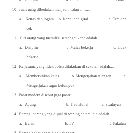
10.
Jenis uang dibedakan menjadi......dan .............
a.
Kertas dan logam b. Kartal dan giral c. Giro dan
cek
11.
Ciri orang yang memiliki semangat kerja adalah........
a.
Disiplin b. Malas bekerja c. Tidak
bekerja
12.
Kerjasama yang tidak boleh dilakukan di sekolah adalah.....
a.
Membersihkan kelas b. Mengerjakan ulangan c.
Mengerjakan tugas kelompok
13.
Pasar modern disebut juga pasar......
a.
Apung b. Tradisional c. Swalayan
14.
Barang- barang yang dijual di warung antara lain adalah....
a.
Beras b. TV c. Pakaian
15.
Barang bekas dapat dibeli di pasar.....