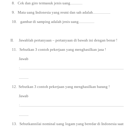
8.
Cek dan giro termasuk jenis uang..............
9.
Mata uang Indonesia yang resmi dan sah adalah....................
10.
gambar di samping adalah jenis uang..................
II.
Jawablah pertanyaan – pertanyaan di bawah ini dengan benar !
11.
Sebutkan 3 contoh pekerjaan yang menghasilkan jasa !
Jawab
:.......................................................................................................................
...........
12.
Sebutkan 3 contoh pekerjaan yang menghasilkan barang !
Jawab
:.......................................................................................................................
...........
13.
Sebutkannilai nominal uang logam yang beredar di Indonesia saat