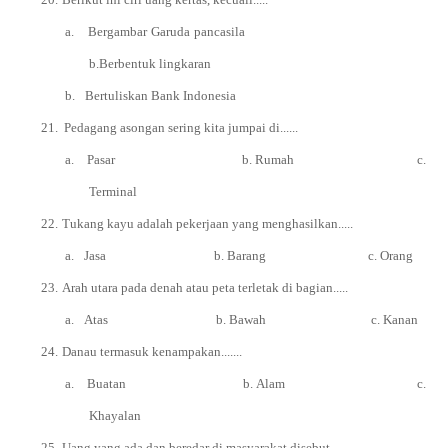
a.
Bergambar Garuda pancasila
b.Berbentuk lingkaran
b.
Bertuliskan Bank Indonesia
21.
Pedagang asongan sering kita jumpai di......
a.
Pasar b. Rumah c.
Terminal
22.
Tukang kayu adalah pekerjaan yang menghasilkan.....
a.
Jasa b. Barang c. Orang
23.
Arah utara pada denah atau peta terletak di bagian.....
a.
Atas b. Bawah c. Kanan
24.
Danau termasuk kenampakan.......
a.
Buatan b. Alam c.
Khayalan
25.
Uang yang ada dan beredar di masyarakat disebut..............