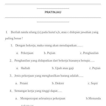
.....................................................................................................
..................................
PRATINJAU
.....................................................................................................
..................................
I.
Berilah tanda silang (x) pada huruf a,b, atau c didepan jawaban yang
paling benar
!
1.
Dengan bekerja, maka orang akan mendapatkan........
a.
Pekerjaan b. Pujian c. Penghasilan
2.
Penghasilan yang didapatkan dari bekerja biasanya berupa.......
a.
Hadiah b. Upah atau gaji c. Pujian
3.
Jenis pekerjaan yang menghasilkan barang adalah.......
a.
Petani b. Dokter c. Sopir
4.
Semangat kerja yang tinggi dapat......
a.
Mempercepat selesainya pekerjaan b.Menunda
pekerjaan