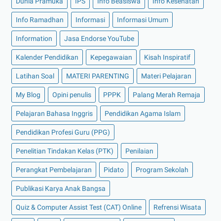
Dunia Pramuka
IPS
Info Beasiswa
Info Kesehatan
Info Ramadhan
Informasi
Informasi Umum
Information
Jasa Endorse YouTube
Kalender Pendidikan
Kepegawaian
Kisah Inspiratif
Latihan Soal
MATERI PARENTING
Materi Pelajaran
My Blog
Opini penulis
PPPK
Palang Merah Remaja
Pelajaran Bahasa Inggris
Pendidikan Agama Islam
Pendidikan Profesi Guru (PPG)
Penelitian Tindakan Kelas (PTK)
Penilaian
Perangkat Pembelajaran
Pidato
Program Sekolah
Publikasi Karya Anak Bangsa
Quiz & Computer Assist Test (CAT) Online
Refrensi Wisata