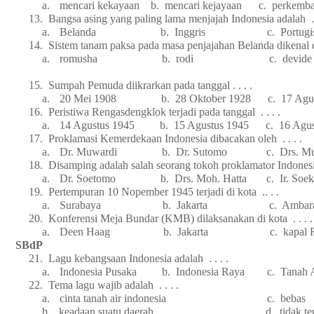
a.
mencari kekayaan b. mencari kejayaan c. perkemba
13.
Bangsa asing yang paling lama menjajah Indonesia adalah . .
a.
Belanda b. Inggris c. Portug
14.
Sistem tanam paksa pada masa penjajahan Belanda dikenal d
a.
romusha b. rodi c. devide et impera
15.
Sumpah Pemuda diikrarkan pada tanggal . . . .
a.
20 Mei 1908 b. 28 Oktober 1928 c. 17 Agustu
16.
Peristiwa Rengasdengklok terjadi pada tanggal . . . .
a.
14 Agustus 1945 b. 15 Agustus 1945 c. 16 Agus
17.
Proklamasi Kemerdekaan Indonesia dibacakan oleh . . . .
a.
Dr. Muwardi b. Dr. Sutomo c. Drs. Muh. H
18.
Disamping adalah salah seorang tokoh proklamator Indonesia 
a.
Dr. Soetomo b. Drs. Moh. Hatta c. Ir. So
19.
Pertempuran 10 Nopember 1945 terjadi di kota .. . .
a.
Surabaya b. Jakarta c. Ambaraw
20.
Konferensi Meja Bundar (KMB) dilaksanakan di kota . . . .
a.
Deen Haag b. Jakarta c. kapal Ren
SBdP
21.
Lagu kebangsaan Indonesia adalah . . . .
a.
Indonesia Pusaka b. Indonesia Raya c. Tanah 
22.
Tema lagu wajib adalah . . . .
a.
cinta tanah air indonesia c. bebas
b.
keadaan suatu daerah d. tidak ten