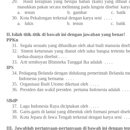
29.
Hasil kerajinan yang berupa bahan (kain) yang dibuat
masukkan pakan secara melintang pada lungsin disebut karya .
a.
tenun b. gambar c. batik
30.
Kota Pekalongan terkenal dengan karya seni . . . .
a.
lukis b. tenun c. batik
II.
Isilah titik-titik di bawah ini dengan jawaban yang benar!
PPKn
31.
Segala sesuatu yang dihasilkan oleh akal budi manusia disebut
32.
Sistem keturunan yang dianut oleh suku bangsa tertentu ber
kedua-duanya disebut . . . .
33.
Arti semboyan Bhinneka Tunggal Ika adalah . . . .
IPS
34.
Pedagang Belanda dengan didukung pemerintah Belanda 
Indonesia yang bernama . . . .
35.
Organisasi Budi Utomo diketuai oleh . . . .
36.
Presiden dan wakil presiden pertama Indonesia adalah . . . 
SBdP
37.
Lagu Indonesia Raya diciptakan oleh . . . .
38.
Garis-garis di lantai yang dibentuk oleh formasi penari disebut
39.
Kota Jepara di Jawa Tengah terkenal dengan karya seni . . .
III.
Jawablah pertanyaan-pertanyaan di bawah ini dengan tep