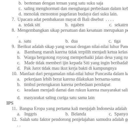
b.
berteman dengan teman yang satu suku saja
c.
saling menghormati dan menghargai perbedaan dalam k
d.
menolak menonton pagelaran budaya dari s
7.
Upacara adat pembakaran mayat di Bali disebut . . . .
a.
tedak siti b. ngaben c. sekat
8.
Mengembangkan sikap persatuan dan kesatuan merupakan penga
.
a.
satu b. dua c. tiga 
9.
Berikut adalah sikap yang sesuai dengan nilai-nilai luhur Panca
a.
Bambang marah karena tidak terpilih menjadi ketua kelas
b.
Warga bergotong royong memperbaiki jalan desa yang ru
c.
Made tidak memberi ijin kepada Siti yang ingin beribada
d.
Pak Jarot tidak mau ikut kerja bakti di kampungnya
10.
Manfaat dari pengamalan nilai-nilai luhur Pancasila dalam kehi
a.
pekerjaan lebih berat karena dilakukan bersama-sama
b.
timbul pertengkaran karena perbedaan pendapat
c.
keadaan menjadi damai dan rukun karena masyarakat sa
d.
masyarakat saling curiga satu sama lain
IPS
11.
Bangsa Eropa yang pertama kali menjajah Indonesia adalah . 
a.
Inggris b. Belanda c. Spanyo
12.
Salah satu faktor pendorong penjelajahan samudra adalah go
. .