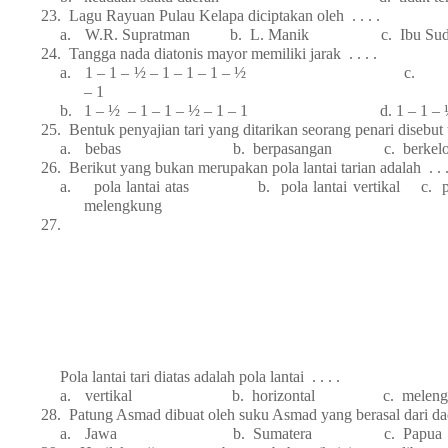
23.
Lagu Rayuan Pulau Kelapa diciptakan oleh . . . .
a.
W.R. Supratman b. L. Manik c. Ibu S
24.
Tangga nada diatonis mayor memiliki jarak . . . .
a.
1 – 1 – ½ – 1 – 1 – 1 – ½ c. 1
– 1
b.
1 – ½ – 1 – 1 – ½ – 1 – 1 d. 1 – 1 – ½ – 
25.
Bentuk penyajian tari yang ditarikan seorang penari disebut ta
a.
bebas b. berpasangan c. berkelom
26.
Berikut yang bukan merupakan pola lantai tarian adalah . . .
a.
pola lantai atas b. pola lantai vertikal c. pol
melengkung
27.
Pola lantai tari diatas adalah pola lantai . . . .
a.
vertikal b. horizontal c. melengk
28.
Patung Asmad dibuat oleh suku Asmad yang berasal dari daer
a.
Jawa b. Sumatera c. Papua 