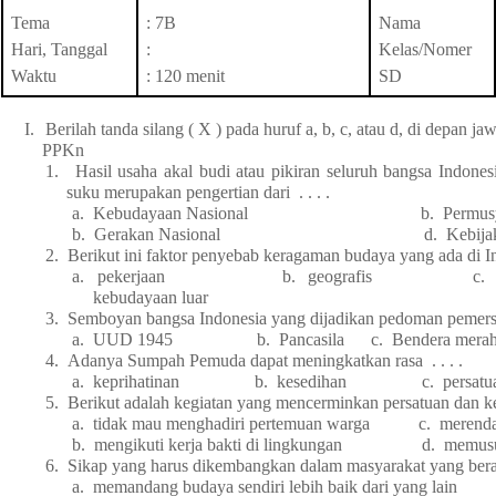
Tema
: 7B
Nama
Hari, Tanggal
:
Kelas/Nomer
Waktu
: 120 menit
SD
I.
Berilah tanda silang ( X ) pada huruf a, b, c, atau d, di depan j
PPKn
1.
Hasil usaha akal budi atau pikiran seluruh bangsa Indones
suku merupakan pengertian dari . . . .
a.
Kebudayaan Nasional b. Permusyawara
b.
Gerakan Nasional d. Kebijakan N
2.
Berikut ini faktor penyebab keragaman budaya yang ada di Indo
a.
pekerjaan b. geografis c. ke
kebudayaan luar
3.
Semboyan bangsa Indonesia yang dijadikan pedoman pemersat
a.
UUD 1945 b. Pancasila c. Bendera merah put
4.
Adanya Sumpah Pemuda dapat meningkatkan rasa . . . .
a.
keprihatinan b. kesedihan c. persa
5.
Berikut adalah kegiatan yang mencerminkan persatuan dan kes
a.
tidak mau menghadiri pertemuan warga c. merendah
b.
mengikuti kerja bakti di lingkungan d. memusuhi 
6.
Sikap yang harus dikembangkan dalam masyarakat yang beraga
a.
memandang budaya sendiri lebih baik dari yang lain